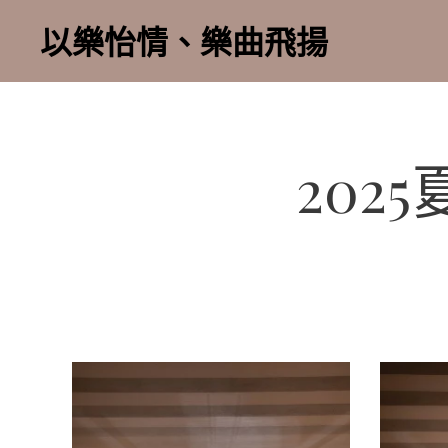
以樂怡情、樂曲飛揚
202